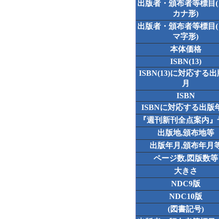
出版者・頒布者等標目
カナ形)
出版者・頒布者等標目
マ字形)
本体価格
ISBN(13)
ISBN(13)に対応する
月
ISBN
ISBNに対応する出版
『週刊新刊全点案内』
出版地,頒布地等
出版年月,頒布年月
ページ数,図版数等
大きさ
NDC9版
NDC10版
(図書記号)