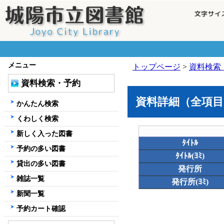
メニュー
トップページ
>
資料検索
資料検索・予約
資料詳細（全項目
かんたん検索
くわしく検索
新しく入った図書
ﾀｲﾄﾙ
予約の多い図書
ﾀｲﾄﾙ(ﾖﾐ)
貸出の多い図書
発行所
雑誌一覧
発行所(ﾖﾐ)
新聞一覧
予約カート確認