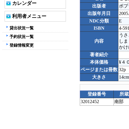
カレンダー
出版者
ポプ
出版年月日
2005
利用者メニュー
NDC分類
E
貸出状況一覧
ISBN
4-59
うさ
予約状況一覧
内容
しま
登録情報変更
かけ
著者紹介
本体価格
¥４
ページまたは冊数
32p
大きさ
14cm
登録番号
所蔵
32012452
南部