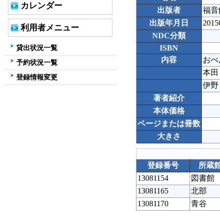
カレンダー
出版者
福音
出版年月日
2015
利用者メニュー
NDC分類
貸出状況一覧
ISBN
内容
おべ
予約状況一覧
本田
登録情報変更
伊野
著者紹介
本体価格
ページまたは冊数
大きさ
登録番号
所蔵
13081154
図書館
13081165
北部
13081170
青谷