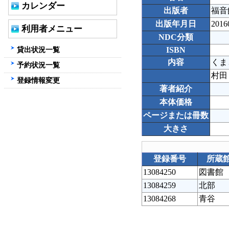
カレンダー
出版者
福音
出版年月日
2016
利用者メニュー
NDC分類
貸出状況一覧
ISBN
内容
くま
予約状況一覧
村田
登録情報変更
著者紹介
本体価格
ページまたは冊数
大きさ
登録番号
所蔵
13084250
図書館
13084259
北部
13084268
青谷