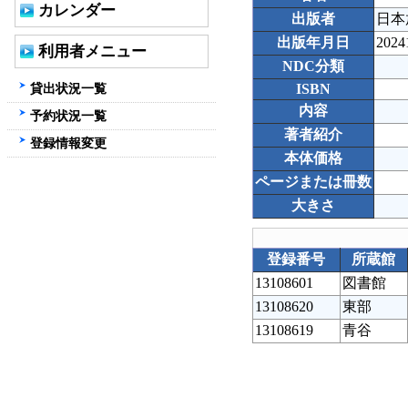
カレンダー
出版者
日本
出版年月日
2024
利用者メニュー
NDC分類
貸出状況一覧
ISBN
内容
予約状況一覧
著者紹介
登録情報変更
本体価格
ページまたは冊数
大きさ
登録番号
所蔵館
13108601
図書館
13108620
東部
13108619
青谷