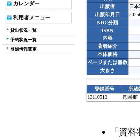
カレンダー
出版者
日本
出版年月日
2025
利用者メニュー
NDC分類
貸出状況一覧
ISBN
内容
予約状況一覧
著者紹介
登録情報変更
本体価格
ページまたは冊数
大きさ
登録番号
所蔵
13110510
図書館
「資料