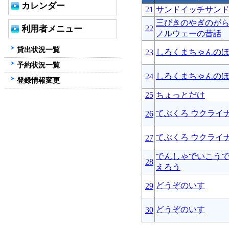
カレンダー
21
サンドイッチサン
三びきのやぎのが
利用者メニュー
22
ノルウェーの昔話
貸出状況一覧
しろくまちゃんの
23
予約状況一覧
しろくまちゃんの
24
登録情報変更
25
ちょっとだけ
てぶくろ ウクライ
26
てぶくろ ウクライ
27
でんしゃでいこう
28
えろう
どうぞのいす
29
どうぞのいす
30