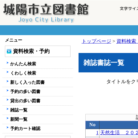
メニュー
トップページ
>
資料検索
資料検索・予約
雑誌書誌一覧
かんたん検索
くわしく検索
タイトルをク
新しく入った図書
予約の多い図書
貸出の多い図書
雑誌一覧
新聞一覧
No
予約カート確認
1
天然生活 ２０