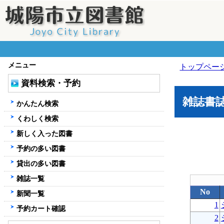
メニュー
トップペー
資料検索・予約
雑誌書
かんたん検索
くわしく検索
新しく入った図書
予約の多い図書
貸出の多い図書
雑誌一覧
No
新聞一覧
1
予約カート確認
2