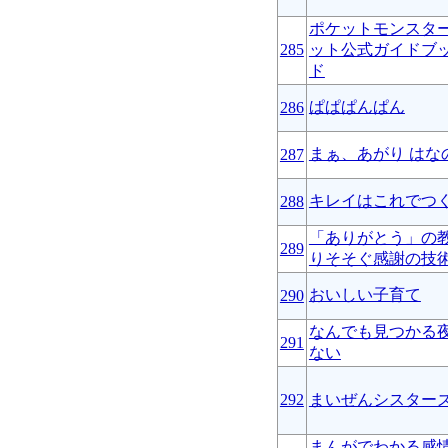
ポケットモンスタ
285
ット公式ガイドブッ
ド
ぱぱぱんぱん
286
まぁ、あがり はな
287
キレイはこれでつ
288
「ありがとう」の教
289
りそそぐ感謝の技
おいしい子育て
290
なんでも見つかる
291
ない
292
まいぜんシスター
まんがでわかる感