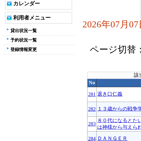
カレンダー
利用者メニュー
2026年07月
貸出状況一覧
予約状況一覧
ページ切替
登録情報変更
該
No
退き口仁義
281
１３歳からの戦争
282
８０代になるとた
283
は神様から与えら
ＤＡＮＧＥＲ
284