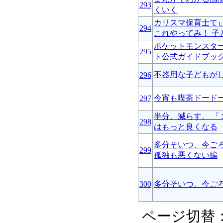
293
くいく
カリスマ保育士て
294
これやってみ！ 子
ポケットモンスタ
295
ト公式ガイドブッ
不器用な子どもが
296
今宵も喫茶ドード
297
半分、減らす。 「
298
はもっと良くなる
多分そいつ、今ご
299
孤独も悪くない編
300
多分そいつ、今ご
ページ切替