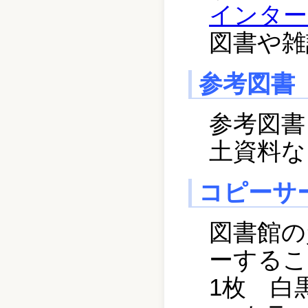
インター
図書や雑
参考図書
参考図書
土資料な
コピーサ
図書館の
ーするこ
1枚 白