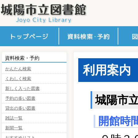
かんたん検索
くわしく検索
新しく入った図書
予約の多い図書
貸出の多い図書
雑誌一覧
新聞一覧
おすすめリスト
予約カート確認
利用案
インタ
障がい
図書館
アクセ
コミセ
資料検索・予約
内
ス
利用案内
かんたん検索
くわしく検索
新しく入った図書
城陽市
予約の多い図書
貸出の多い図書
開館時
雑誌一覧
新聞一覧
おすすめリスト