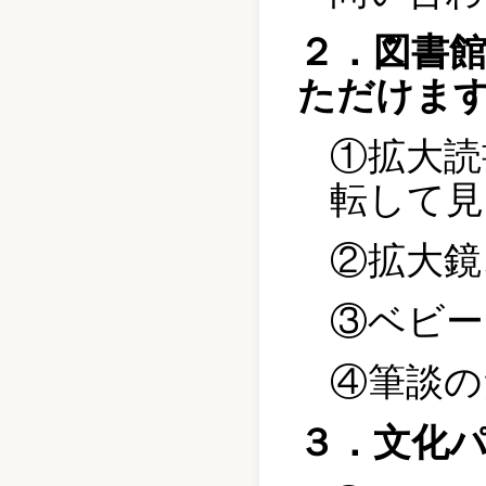
２．図書
ただけま
①拡大読
転して見
②拡大鏡
③ベビー
④筆談の
３．文化