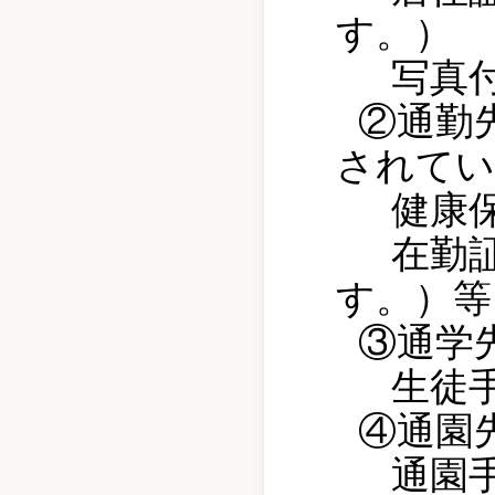
す。）
写真
②通勤
されてい
健康
在勤
す。）等
③通学
生徒
④通園
通園