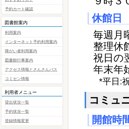
９時３
予約カート確認
休館日
図書館案内
毎週月
利用案内
インターネット予約利用案内
整理休
障がい者利用案内
祝日の
図書館行事案内
年末年
アクセス情報とさんさんバス
コミセン情報
*平日
利用者メニュー
コミュ
貸出状況一覧
予約状況一覧
開館時
登録情報変更