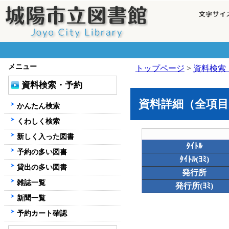
メニュー
トップページ
>
資料検索
資料検索・予約
資料詳細（全項目
かんたん検索
くわしく検索
新しく入った図書
ﾀｲﾄﾙ
予約の多い図書
ﾀｲﾄﾙ(ﾖﾐ)
貸出の多い図書
発行所
雑誌一覧
発行所(ﾖﾐ)
新聞一覧
予約カート確認