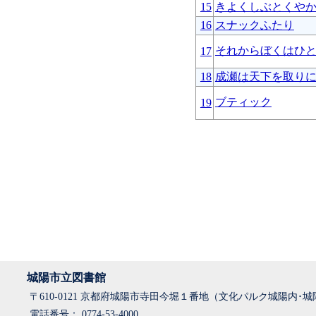
15
きよくしぶとくや
16
スナックふたり
それからぼくはひ
17
18
成瀬は天下を取り
ブティック
19
城陽市立図書館
〒610-0121 京都府城陽市寺田今堀１番地（文化パルク城陽内･
電話番号： 0774-53-4000