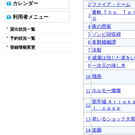
カレンダー
2
ファイア・ドーム
夏帆 Ｔｈｅ Ｔａ
3
利用者メニュー
Ｏ
4
夜の恩寵
貸出状況一覧
5
ゾンビ回収婦
予約状況一覧
6
多類婚姻譚
登録情報変更
7
決裂
8
成瀬は信じた道を
9
一次元の挿し木
飛燕
10
ホルモー燦燦
11
黒牢城 Ａｒｉｏｋ
12
ｌ ｃａｓｅ
老いるショック大
13
14
楽園