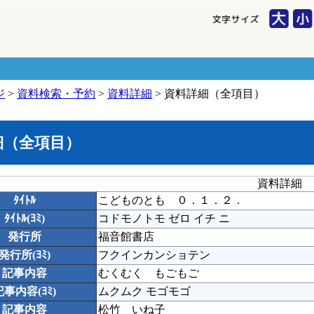
ジ
>
資料検索・予約
>
資料詳細
> 資料詳細（全項目）
細（全項目）
資料詳細
ﾀｲﾄﾙ
こどものとも ０．１．２．
ﾀｲﾄﾙ(ﾖﾐ)
コドモノトモ ゼロ イチ ニ
発行所
福音館書店
発行所(ﾖﾐ)
フクインカンショテン
記事内容
むくむく もごもご
記事内容(ﾖﾐ)
ムクムク モゴモゴ
記事内容
松竹 いね子