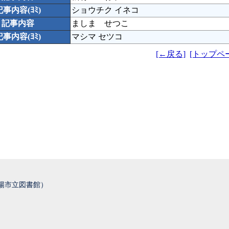
記事内容(ﾖﾐ)
ショウチク イネコ
記事内容
ましま せつこ
記事内容(ﾖﾐ)
マシマ セツコ
[←戻る]
[トップペ
城陽市立図書館）