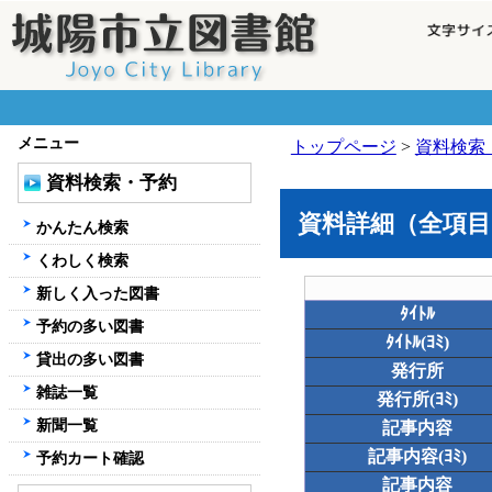
メニュー
トップページ
>
資料検索
資料検索・予約
資料詳細（全項目
かんたん検索
くわしく検索
新しく入った図書
ﾀｲﾄﾙ
予約の多い図書
ﾀｲﾄﾙ(ﾖﾐ)
貸出の多い図書
発行所
雑誌一覧
発行所(ﾖﾐ)
新聞一覧
記事内容
記事内容(ﾖﾐ)
予約カート確認
記事内容