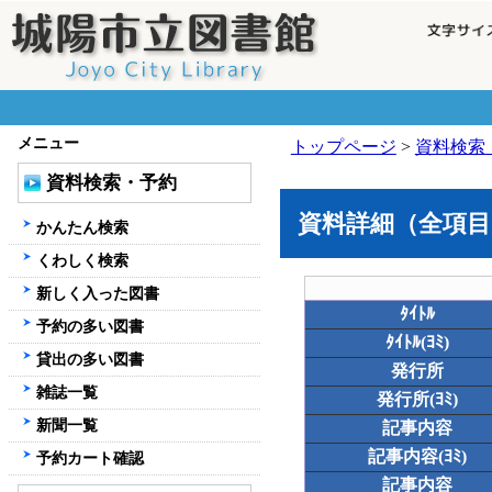
メニュー
トップページ
>
資料検索
資料検索・予約
資料詳細（全項目
かんたん検索
くわしく検索
新しく入った図書
ﾀｲﾄﾙ
予約の多い図書
ﾀｲﾄﾙ(ﾖﾐ)
貸出の多い図書
発行所
雑誌一覧
発行所(ﾖﾐ)
新聞一覧
記事内容
記事内容(ﾖﾐ)
予約カート確認
記事内容