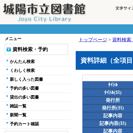
メニュー
トップページ
>
資料検索
資料検索・予約
資料詳細（全項目
かんたん検索
くわしく検索
新しく入った図書
ﾀｲﾄﾙ
予約の多い図書
ﾀｲﾄﾙ(ﾖﾐ)
貸出の多い図書
発行所
雑誌一覧
発行所(ﾖﾐ)
新聞一覧
記事内容
記事内容(ﾖﾐ)
予約カート確認
記事内容