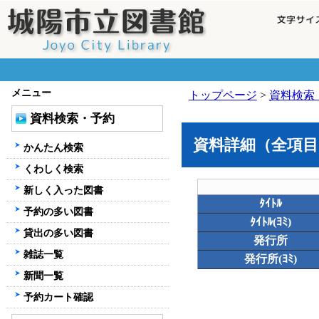
メニュー
トップページ
>
資料検索
資料検索・予約
資料詳細（全項目
かんたん検索
くわしく検索
新しく入った図書
ﾀｲﾄﾙ
予約の多い図書
ﾀｲﾄﾙ(ﾖﾐ)
貸出の多い図書
発行所
雑誌一覧
発行所(ﾖﾐ)
新聞一覧
予約カート確認