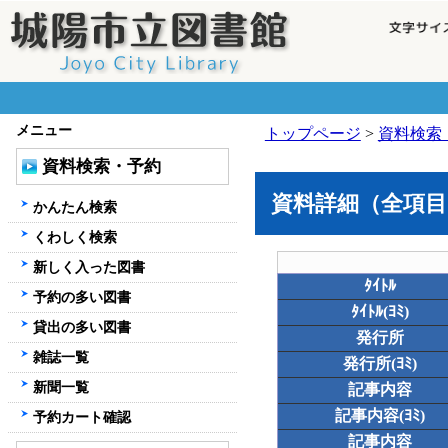
メニュー
トップページ
>
資料検索
資料検索・予約
資料詳細（全項目
かんたん検索
くわしく検索
新しく入った図書
ﾀｲﾄﾙ
予約の多い図書
ﾀｲﾄﾙ(ﾖﾐ)
貸出の多い図書
発行所
雑誌一覧
発行所(ﾖﾐ)
新聞一覧
記事内容
記事内容(ﾖﾐ)
予約カート確認
記事内容