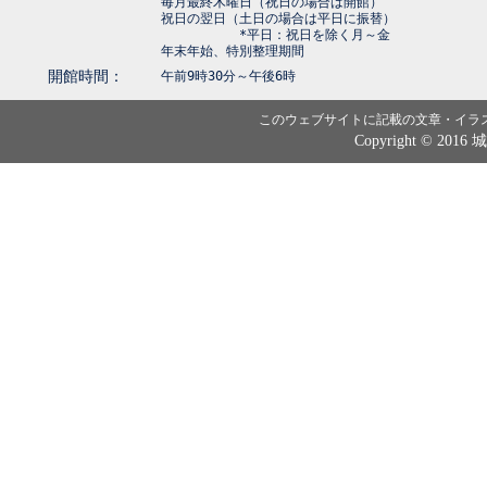
毎月最終木曜日（祝日の場合は開館）
祝日の翌日（土日の場合は平日に振替）
*平日：祝日を除く月～金
年末年始、特別整理期間
開館時間：
午前9時30分～午後6時
このウェブサイトに記載の文章・イラ
Copyright © 2016