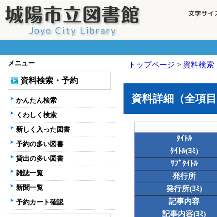
メニュー
トップページ
>
資料検索
資料検索・予約
資料詳細（全項目
かんたん検索
くわしく検索
新しく入った図書
ﾀｲﾄﾙ
予約の多い図書
ﾀｲﾄﾙ(ﾖﾐ)
貸出の多い図書
ｻﾌﾞﾀｲﾄﾙ
雑誌一覧
発行所
新聞一覧
発行所(ﾖﾐ)
記事内容
予約カート確認
記事内容(ﾖﾐ)