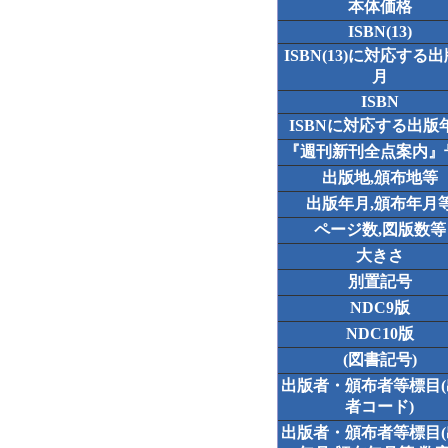
本体価格
ISBN(13)
ISBN(13)に対応する
月
ISBN
ISBNに対応する出版
『週刊新刊全点案内』
出版地,頒布地等
出版年月,頒布年月
ページ数,図版数等
大きさ
別置記号
NDC9版
NDC10版
(図書記号)
出版者・頒布者等標目
者コード)
出版者・頒布者等標目