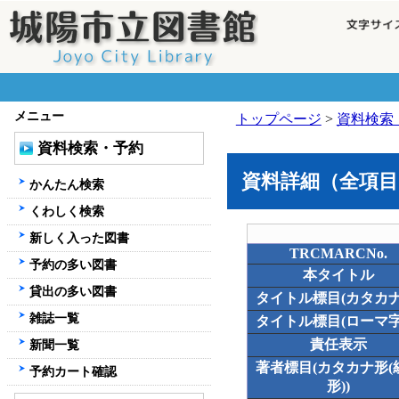
メニュー
トップページ
>
資料検索
資料検索・予約
資料詳細（全項目
かんたん検索
くわしく検索
新しく入った図書
TRCMARCNo.
予約の多い図書
本タイトル
貸出の多い図書
タイトル標目(カタカナ
雑誌一覧
タイトル標目(ローマ字
責任表示
新聞一覧
著者標目(カタカナ形(
予約カート確認
形))