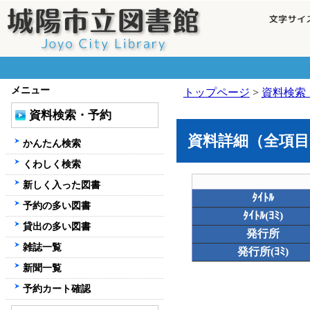
メニュー
トップページ
>
資料検索
資料検索・予約
資料詳細（全項目
かんたん検索
くわしく検索
新しく入った図書
ﾀｲﾄﾙ
予約の多い図書
ﾀｲﾄﾙ(ﾖﾐ)
貸出の多い図書
発行所
雑誌一覧
発行所(ﾖﾐ)
新聞一覧
予約カート確認