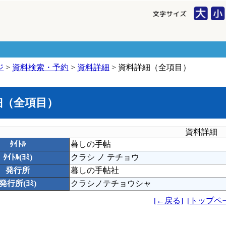
ジ
>
資料検索・予約
>
資料詳細
> 資料詳細（全項目）
細（全項目）
資料詳細
ﾀｲﾄﾙ
暮しの手帖
ﾀｲﾄﾙ(ﾖﾐ)
クラシ ノ テチョウ
発行所
暮しの手帖社
発行所(ﾖﾐ)
クラシノテチョウシャ
[←戻る]
[トップペ