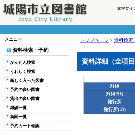
メニュー
トップページ
>
資料検索
資料検索・予約
資料詳細（全項目
かんたん検索
くわしく検索
新しく入った図書
ﾀｲﾄﾙ
予約の多い図書
ﾀｲﾄﾙ(ﾖﾐ)
貸出の多い図書
発行所
雑誌一覧
発行所(ﾖﾐ)
新聞一覧
予約カート確認