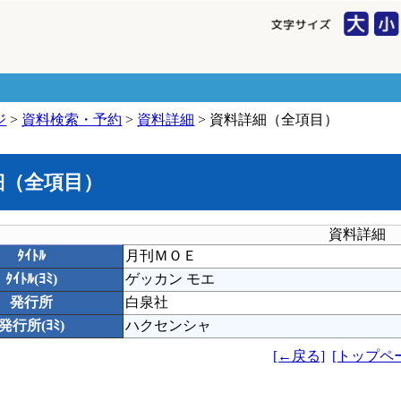
ジ
>
資料検索・予約
>
資料詳細
> 資料詳細（全項目）
細（全項目）
資料詳細
ﾀｲﾄﾙ
月刊ＭＯＥ
ﾀｲﾄﾙ(ﾖﾐ)
ゲッカン モエ
発行所
白泉社
発行所(ﾖﾐ)
ハクセンシャ
[←戻る]
[トップペ