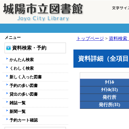
メニュー
トップページ
>
資料検索
資料検索・予約
資料詳細（全項目
かんたん検索
くわしく検索
新しく入った図書
ﾀｲﾄﾙ
予約の多い図書
ﾀｲﾄﾙ(ﾖﾐ)
貸出の多い図書
発行所
雑誌一覧
発行所(ﾖﾐ)
新聞一覧
予約カート確認