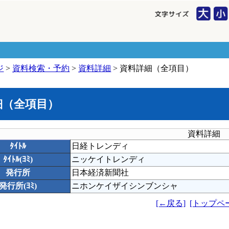
ジ
>
資料検索・予約
>
資料詳細
> 資料詳細（全項目）
細（全項目）
資料詳細
ﾀｲﾄﾙ
日経トレンディ
ﾀｲﾄﾙ(ﾖﾐ)
ニッケイトレンディ
発行所
日本経済新聞社
発行所(ﾖﾐ)
ニホンケイザイシンブンシャ
[←戻る]
[トップペ