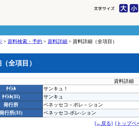
ジ
>
資料検索・予約
>
資料詳細
> 資料詳細（全項目）
細（全項目）
資料詳細
ﾀｲﾄﾙ
サンキュ！
ﾀｲﾄﾙ(ﾖﾐ)
サンキュ
発行所
ベネッセコ－ポレ－ション
発行所(ﾖﾐ)
ベネッセコ-ポレ-ション
[←戻る]
[トップペ