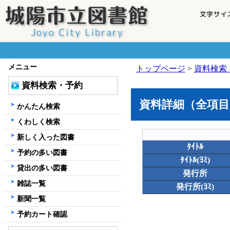
メニュー
トップページ
>
資料検索
資料検索・予約
資料詳細（全項目
かんたん検索
くわしく検索
新しく入った図書
ﾀｲﾄﾙ
予約の多い図書
ﾀｲﾄﾙ(ﾖﾐ)
貸出の多い図書
発行所
雑誌一覧
発行所(ﾖﾐ)
新聞一覧
予約カート確認