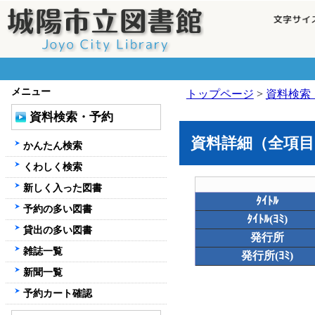
メニュー
トップページ
>
資料検索
資料検索・予約
資料詳細（全項目
かんたん検索
くわしく検索
新しく入った図書
ﾀｲﾄﾙ
予約の多い図書
ﾀｲﾄﾙ(ﾖﾐ)
貸出の多い図書
発行所
雑誌一覧
発行所(ﾖﾐ)
新聞一覧
予約カート確認