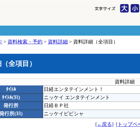
ジ
>
資料検索・予約
>
資料詳細
> 資料詳細（全項目）
細（全項目）
資料詳細
ﾀｲﾄﾙ
日経エンタテインメント！
ﾀｲﾄﾙ(ﾖﾐ)
ニッケイ エンタテインメント
発行所
日経ＢＰ社
発行所(ﾖﾐ)
ニッケイビピシャ
[←戻る]
[トップペ