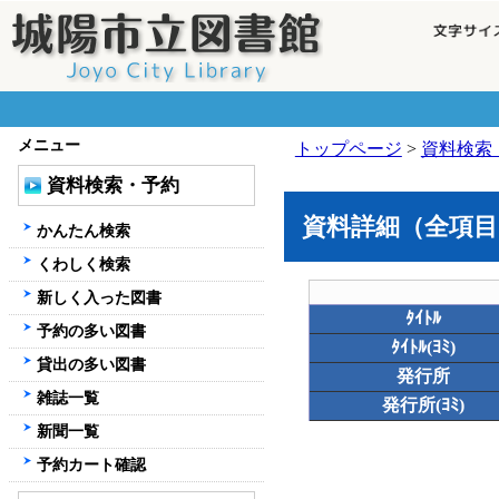
メニュー
トップページ
>
資料検索
資料検索・予約
資料詳細（全項目
かんたん検索
くわしく検索
新しく入った図書
ﾀｲﾄﾙ
予約の多い図書
ﾀｲﾄﾙ(ﾖﾐ)
貸出の多い図書
発行所
雑誌一覧
発行所(ﾖﾐ)
新聞一覧
予約カート確認