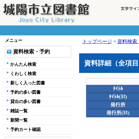
メニュー
トップページ
>
資料検索
資料検索・予約
資料詳細（全項目
かんたん検索
くわしく検索
新しく入った図書
ﾀｲﾄﾙ
予約の多い図書
ﾀｲﾄﾙ(ﾖﾐ)
貸出の多い図書
発行所
雑誌一覧
発行所(ﾖﾐ)
新聞一覧
予約カート確認