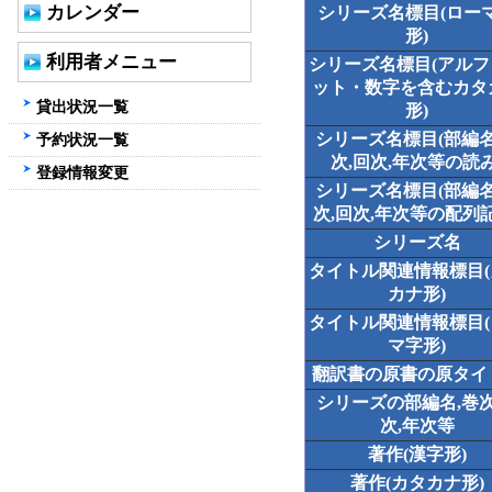
カレンダー
シリーズ名標目(ロー
形)
利用者メニュー
シリーズ名標目(アル
ット・数字を含むカタ
貸出状況一覧
形)
シリーズ名標目(部編名
予約状況一覧
次,回次,年次等の読み
登録情報変更
シリーズ名標目(部編名
次,回次,年次等の配列記
シリーズ名
タイトル関連情報標目
カナ形)
タイトル関連情報標目
マ字形)
翻訳書の原書の原タイ
シリーズの部編名,巻次
次,年次等
著作(漢字形)
著作(カタカナ形)