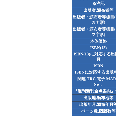
る注記
出版者,頒布者等
出版者・頒布者等標目
カナ形)
出版者・頒布者等標目
マ字形)
本体価格
ISBN(13)
ISBN(13)に対応する
月
ISBN
ISBNに対応する出版
関連 TRC 電子 MA
No．
『週刊新刊全点案内』
出版地,頒布地等
出版年月,頒布年月
ページ数,図版数等