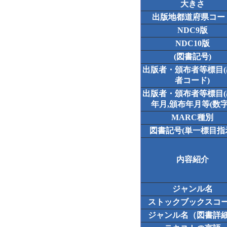
大きさ
出版地都道府県コー
NDC9版
NDC10版
(図書記号)
出版者・頒布者等標目
者コード)
出版者・頒布者等標目
年月,頒布年月等(数字
MARC種別
図書記号(単一標目指
内容紹介
ジャンル名
ストックブックスコ
ジャンル名（図書詳