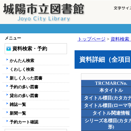
メニュー
トップページ
>
資料検索
資料検索・予約
資料詳細（全項目
かんたん検索
くわしく検索
新しく入った図書
TRCMARCNo.
予約の多い図書
本タイトル
貸出の多い図書
タイトル標目(カタカナ
雑誌一覧
タイトル標目(ローマ字
タイトル関連情報
新聞一覧
シリーズ名標目(カタ
予約カート確認
形)