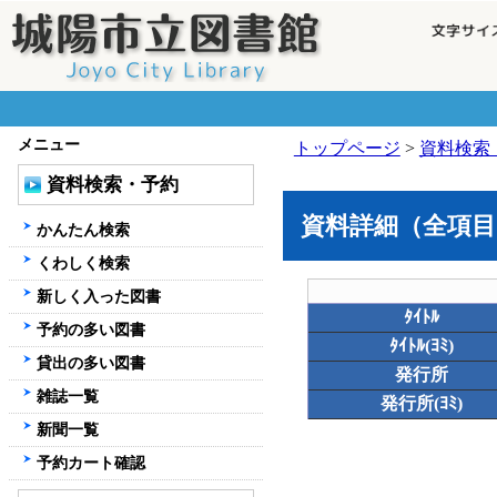
メニュー
トップページ
>
資料検索
資料検索・予約
資料詳細（全項目
かんたん検索
くわしく検索
新しく入った図書
ﾀｲﾄﾙ
予約の多い図書
ﾀｲﾄﾙ(ﾖﾐ)
貸出の多い図書
発行所
雑誌一覧
発行所(ﾖﾐ)
新聞一覧
予約カート確認