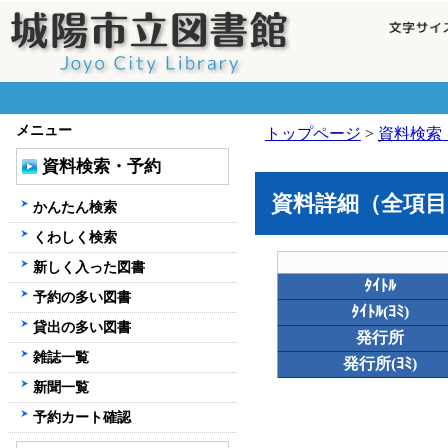
メニュー
トップページ
>
資料検索
資料検索・予約
資料詳細（全項目
かんたん検索
くわしく検索
新しく入った図書
ﾀｲﾄﾙ
予約の多い図書
ﾀｲﾄﾙ(ﾖﾐ)
貸出の多い図書
発行所
雑誌一覧
発行所(ﾖﾐ)
新聞一覧
予約カート確認