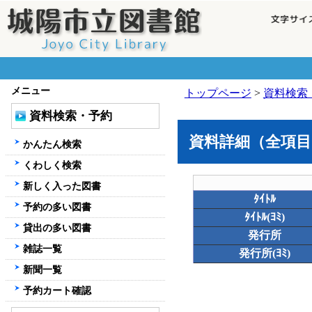
メニュー
トップページ
>
資料検索
資料検索・予約
資料詳細（全項目
かんたん検索
くわしく検索
新しく入った図書
ﾀｲﾄﾙ
予約の多い図書
ﾀｲﾄﾙ(ﾖﾐ)
貸出の多い図書
発行所
雑誌一覧
発行所(ﾖﾐ)
新聞一覧
予約カート確認