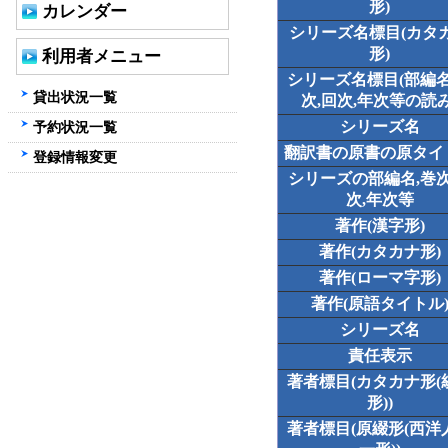
形)
カレンダー
シリーズ名標目(カタ
形)
利用者メニュー
シリーズ名標目(部編名
貸出状況一覧
次,回次,年次等の読み
シリーズ名
予約状況一覧
翻訳書の原書の原タイ
登録情報変更
シリーズの部編名,巻次
次,年次等
著作(漢字形)
著作(カタカナ形)
著作(ローマ字形)
著作(原語タイトル
シリーズ名
責任表示
著者標目(カタカナ形(
形))
著者標目(原綴形(西洋