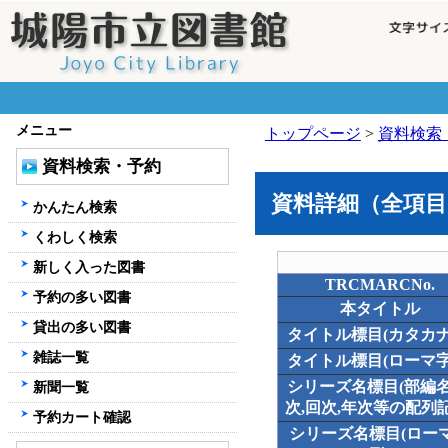
メニュー
トップページ
>
資料検索
資料検索・予約
資料詳細（全項目
かんたん検索
くわしく検索
新しく入った図書
TRCMARCNo.
予約の多い図書
本タイトル
貸出の多い図書
タイトル標目(カタカナ
雑誌一覧
タイトル標目(ローマ字
シリーズ名標目(部編名
新聞一覧
次,回次,年次等の配列記
予約カート確認
シリーズ名標目(ロー