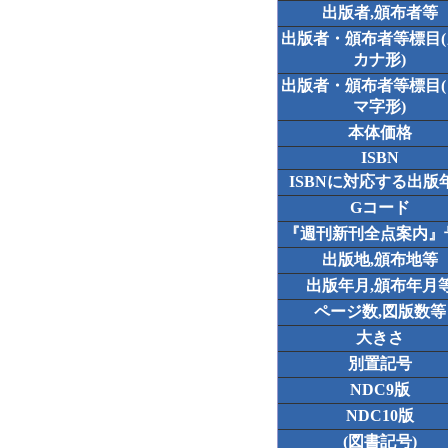
出版者,頒布者等
出版者・頒布者等標目
カナ形)
出版者・頒布者等標目
マ字形)
本体価格
ISBN
ISBNに対応する出版
Gコード
『週刊新刊全点案内』
出版地,頒布地等
出版年月,頒布年月
ページ数,図版数等
大きさ
別置記号
NDC9版
NDC10版
(図書記号)