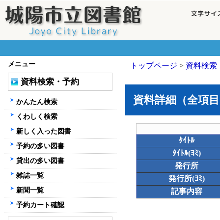
メニュー
トップページ
>
資料検索
資料検索・予約
資料詳細（全項目
かんたん検索
くわしく検索
新しく入った図書
ﾀｲﾄﾙ
予約の多い図書
ﾀｲﾄﾙ(ﾖﾐ)
貸出の多い図書
発行所
雑誌一覧
発行所(ﾖﾐ)
新聞一覧
記事内容
予約カート確認