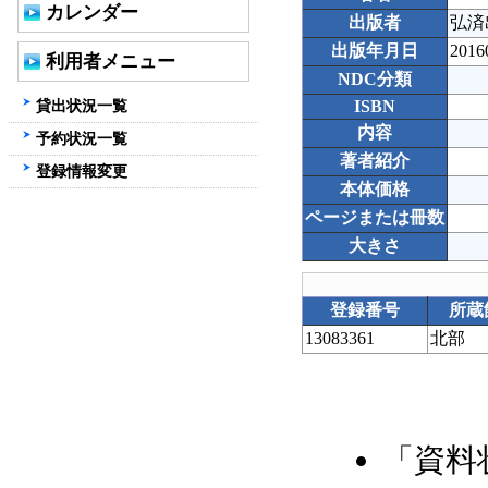
カレンダー
出版者
弘済
出版年月日
2016
利用者メニュー
NDC分類
貸出状況一覧
ISBN
内容
予約状況一覧
著者紹介
登録情報変更
本体価格
ページまたは冊数
大きさ
登録番号
所蔵
13083361
北部
「資料