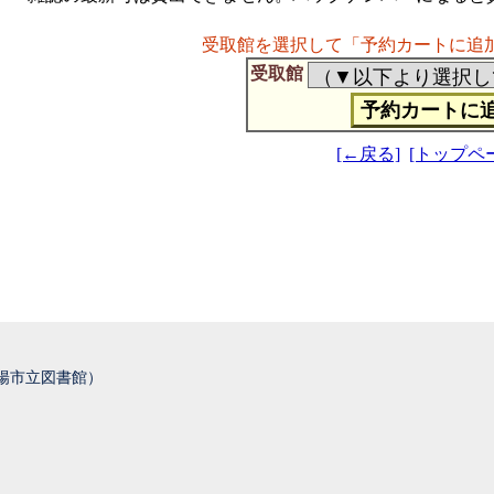
受取館を選択して「予約カートに追
受取館
[←戻る]
[トップペ
城陽市立図書館）