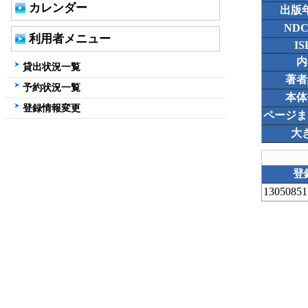
カレンダー
出版
ND
利用者メニュー
IS
内
貸出状況一覧
著者
予約状況一覧
本体
登録情報変更
ページま
大
登
13050851