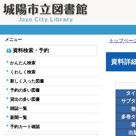
メニュー
トップペー
資料検索・予約
資料詳
かんたん検索
くわしく検索
新しく入った図書
予約の多い図書
タイ
貸出の多い図書
サブタ
雑誌一覧
巻
多巻タ
新聞一覧
著
予約カート確認
出