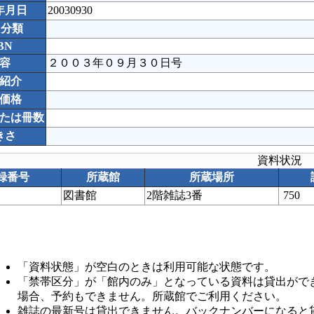
年月日
20030930
C分類
BN
容
２００３年０９月３０日号
紹介
価格
たは冊数
きさ
資料状況
録番号
所蔵館
所蔵場所
図書館
2階雑誌3番
750
「資料状態」が空白のときは利用可能な状態です。
「禁帯区分」が「館内のみ」となっている資料は貸出がで
場合、予約もできません。所蔵館でご利用ください。
雑誌の最新号は貸出できません。バックナンバーになると