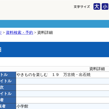
ジ
>
資料検索・予約
> 資料詳細
細
資料詳細
トル
やきものを楽しむ １９ 万古焼・出石焼
イトル
次
イトル
者
版者
小学館