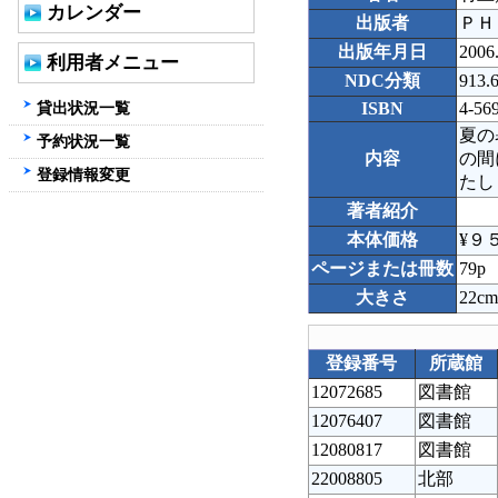
カレンダー
出版者
ＰＨ
出版年月日
2006
利用者メニュー
NDC分類
913.
貸出状況一覧
ISBN
4-56
夏の
予約状況一覧
内容
の間
登録情報変更
たし
著者紹介
本体価格
¥９
ページまたは冊数
79p
大きさ
22cm
登録番号
所蔵館
12072685
図書館
12076407
図書館
12080817
図書館
22008805
北部