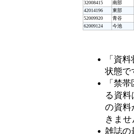
32008415
南部
42014196
東部
52009920
青谷
62009124
今池
「資料
状態で
「禁帯
る資料
の資料
きませ
雑誌の