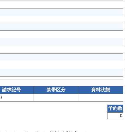
請求記号
禁帯区分
資料状態
00
予約数
0