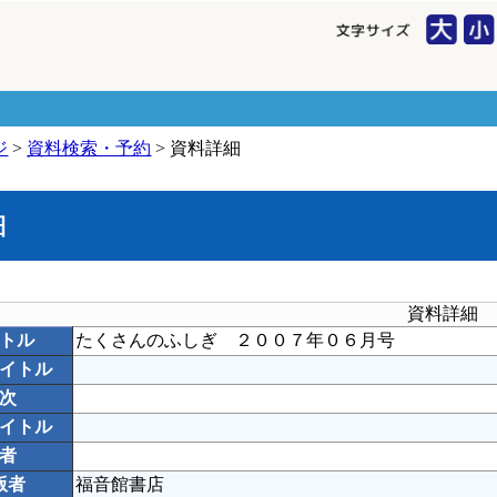
ジ
>
資料検索・予約
> 資料詳細
細
資料詳細
トル
たくさんのふしぎ ２００７年０６月号
イトル
次
イトル
者
版者
福音館書店