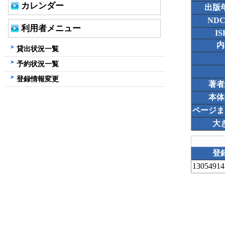
カレンダー
出版
ND
利用者メニュー
IS
内
貸出状況一覧
予約状況一覧
登録情報変更
著者
本体
ページま
大
登
13054914