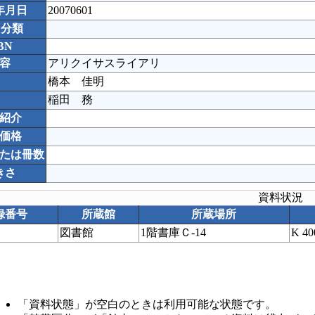
年月日
20070601
C分類
BN
容
アリクイサスライアリ
橋本 佳明
稲田 務
紹介
価格
たは冊数
きさ
資料状況
録番号
所蔵館
所蔵場所
図書館
1階書庫Ｃ-14
K 4
「資料状態」が空白のときは利用可能な状態です。