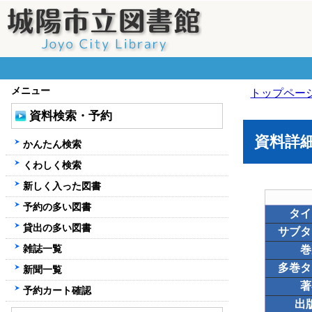
メニュー
トップペー
資料検索・予約
資料詳
かんたん検索
くわしく検索
新しく入った図書
予約の多い図書
タイ
貸出の多い図書
サブタ
雑誌一覧
巻
多巻タ
新聞一覧
著
予約カート確認
出