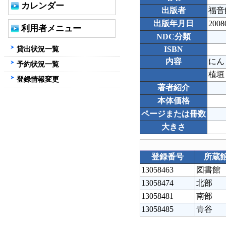
カレンダー
出版者
福音
出版年月日
2008
利用者メニュー
NDC分類
貸出状況一覧
ISBN
内容
にん
予約状況一覧
植垣
登録情報変更
著者紹介
本体価格
ページまたは冊数
大きさ
登録番号
所蔵
13058463
図書館
13058474
北部
13058481
南部
13058485
青谷