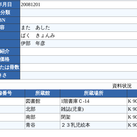
年月日
20081201
C分類
BN
容
また あした
ぱく きょんみ
伊部 年彦
紹介
価格
たは冊数
きさ
資料状況
録番号
所蔵館
所蔵場所
図書館
1階書庫Ｃ-14
K 9
北部
雑誌(児童)
K 9
南部
閉架
K 9
青谷
２３乳児絵本
K 9