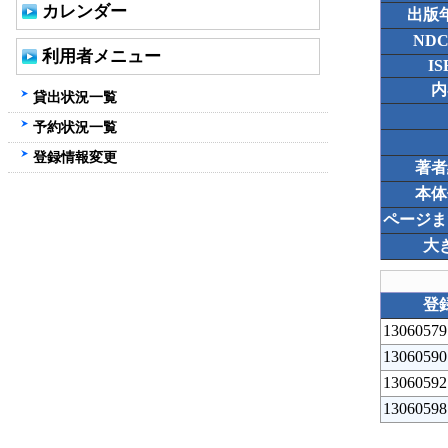
カレンダー
出版
ND
利用者メニュー
IS
内
貸出状況一覧
予約状況一覧
登録情報変更
著者
本体
ページま
大
登
13060579
13060590
13060592
13060598