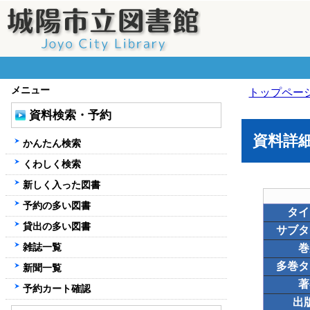
メニュー
トップペー
資料検索・予約
資料詳
かんたん検索
くわしく検索
新しく入った図書
予約の多い図書
タイ
貸出の多い図書
サブタ
雑誌一覧
巻
多巻タ
新聞一覧
著
予約カート確認
出