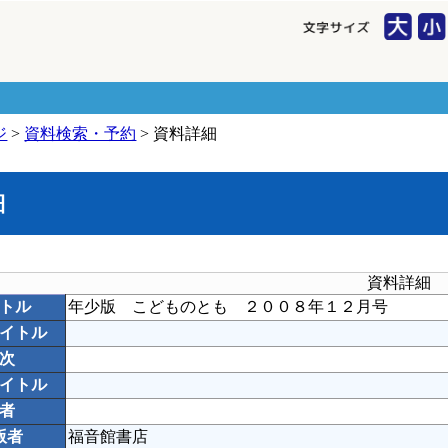
ジ
>
資料検索・予約
> 資料詳細
細
資料詳細
トル
年少版 こどものとも ２００８年１２月号
イトル
次
イトル
者
版者
福音館書店