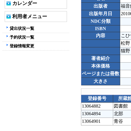
カレンダー
出版者
福音
出版年月日
2010
利用者メニュー
NDC分類
貸出状況一覧
ISBN
内容
こひ
予約状況一覧
松野
登録情報変更
猫野
著者紹介
本体価格
ページまたは冊数
大きさ
登録番号
所蔵
13064882
図書館
13064894
北部
13064901
青谷