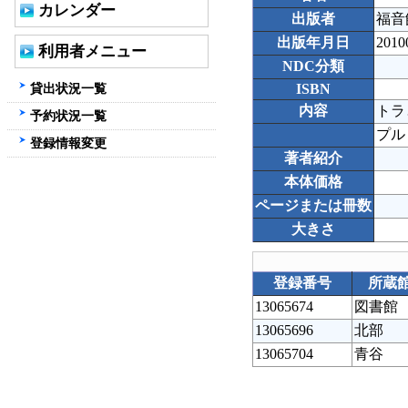
カレンダー
出版者
福音
出版年月日
2010
利用者メニュー
NDC分類
貸出状況一覧
ISBN
内容
トラ
予約状況一覧
プル
登録情報変更
著者紹介
本体価格
ページまたは冊数
大きさ
登録番号
所蔵
13065674
図書館
13065696
北部
13065704
青谷