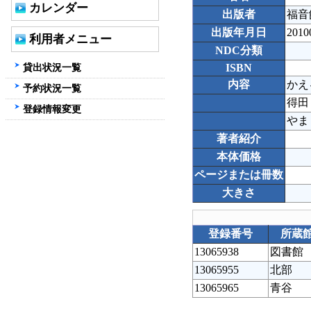
カレンダー
出版者
福音
出版年月日
2010
利用者メニュー
NDC分類
貸出状況一覧
ISBN
内容
かえ
予約状況一覧
得田
登録情報変更
やま
著者紹介
本体価格
ページまたは冊数
大きさ
登録番号
所蔵
13065938
図書館
13065955
北部
13065965
青谷