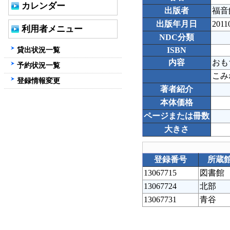
カレンダー
出版者
福音
出版年月日
2011
利用者メニュー
NDC分類
貸出状況一覧
ISBN
内容
おも
予約状況一覧
こみ
登録情報変更
著者紹介
本体価格
ページまたは冊数
大きさ
登録番号
所蔵
13067715
図書館
13067724
北部
13067731
青谷